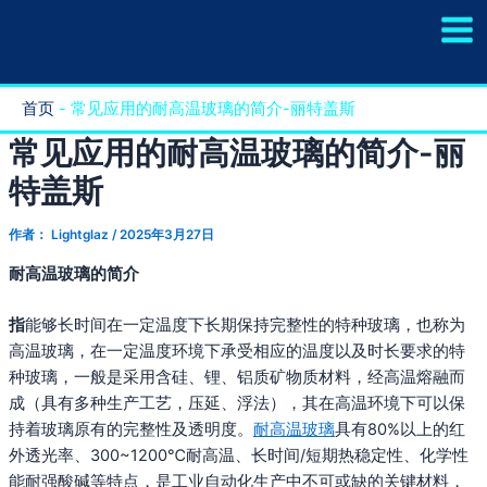
跳
至
内
容
首页
-
常见应用的耐高温玻璃的简介-丽特盖斯
常见应用的耐高温玻璃的简介-丽
特盖斯
作者：
Lightglaz
/
2025年3月27日
耐高温玻璃
的
简介
指
能够长时间在一定温度下长期保持完整性的特种玻璃，也称为
高温玻璃，在一定温度环境下承受相应的温度以及时长要求的特
种玻璃，一般是采用含硅、锂、铝质矿物质材料，经高温熔融而
成（具有多种生产工艺，压延、浮法），其在高温环境下可以保
持着玻璃原有的完整性及透明度。
耐高温玻璃
具有80%以上的红
外透光率、300~1200℃耐高温、长时间/短期热稳定性、化学性
能耐强酸碱等特点，是工业自动化生产中不可或缺的关键材料，