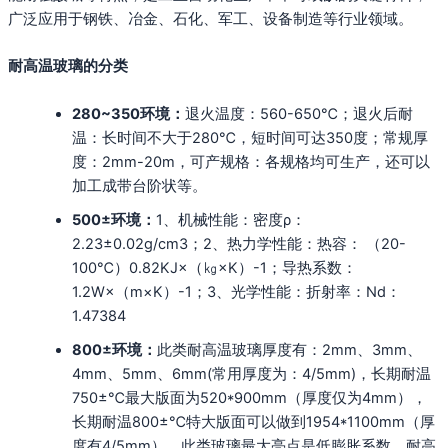
广泛应用于钢铁、冶金、石化、军工、设备制造等行业领域。
耐高温玻璃的分类
280~350环境：
退火温度：560-650℃；退火后耐
温：长时间不大于280℃，短时间可达350度；常规厚
度：2mm-20m，可产规格：各规格均可生产，还可以
加工成带台阶状等。
500±环境：
1、机械性能：密度ρ：
2.23±0.02g/cm3；2、热力学性能：热容： （20-
100℃）0.82KJ×（㎏×K）-1；导热系数：
1.2W×（m×K）-1；3、光学性能：折射率：Nd：
1.47384
800±环境：
此类耐高温玻璃厚度有：2mm、3mm、
4mm、5mm、6mm(常用厚度为：4/5mm)，长期耐温
750±℃最大版面为520*900mm（厚度仅为4mm），
长期耐温800±℃特大版面可以做到1954*1100mm（厚
度有4/5mm）。此类玻璃最大亮点是低膨胀系数，耐高