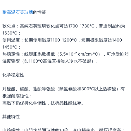
耐高温石英玻璃
的性能‌
软化点‌：高纯石英玻璃软化点可达1700-1730℃，普通制品约为
1630℃‌；
使用温度‌：长期使用温度1100-1200℃，短期极限温度达1400-
1450℃‌；
热稳定性‌：线膨胀系数极低（5.5×10⁻⁷ cm/cm·℃），可承受剧烈
温度骤变（如1100℃高温直接浸入冷水不破裂）‌。
化学稳定性‌
对硫酸、硝酸、盐酸等强酸（除氢氟酸和300℃以上热磷酸）有
极强耐腐蚀性‌；
高温下仍保持化学惰性，抗析晶性能优异‌。
其他特性‌
电绝缘性：电阻为普通玻璃的10倍，介电损失小，耐压强度高‌；