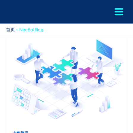
跳
至
内
容
首页
-
NeoBotBlog